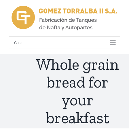
Skip
to
content
Go to...
Whole grain
bread for
your
breakfast