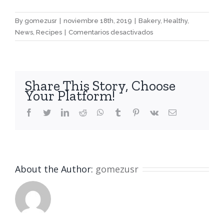
By
gomezusr
|
noviembre 18th, 2019
|
Bakery
,
Healthy
,
en
News
,
Recipes
|
Comentarios desactivados
Whole
grain
bread
for
Share This Story, Choose
your
Your Platform!
breakfast
facebook
twitter
linkedin
reddit
whatsapp
tumblr
pinterest
vk
Email
About the Author:
gomezusr