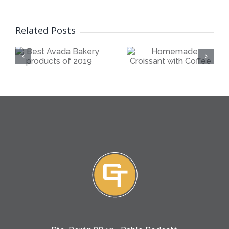
Best
Related Posts
Homemade
Avada
Croissant
Bakery
with
products
Coffee
of 2019