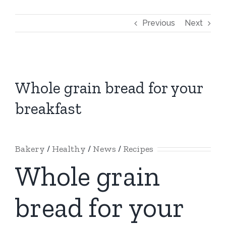
Previous
Next
View
Larger
Whole grain bread for your
Image
breakfast
Bakery
/
Healthy
/
News
/
Recipes
Whole grain
bread for your