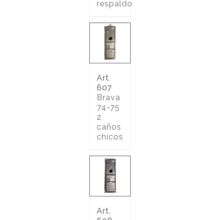
respaldo
Art.
607
Brava
74-75
2
caños
chicos
Art.