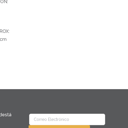
ÓN:
ROX:
 cm
destá