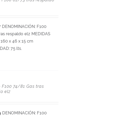
7
DENOMINACIÓN: F100
ras respaldo elz MEDIDAS
160 x 46 x 15 cm
AD: 75 lts.
9
F100 74/81 Gas tras
o elz
9
DENOMINACIÓN: F100