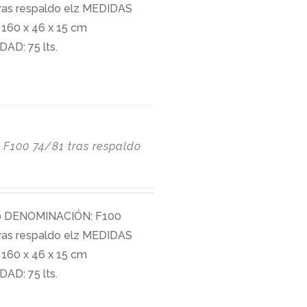
ras respaldo elz MEDIDAS
160 x 46 x 15 cm
AD: 75 lts.
F100 74/81 tras respaldo
0
DENOMINACIÓN: F100
ras respaldo elz MEDIDAS
160 x 46 x 15 cm
AD: 75 lts.