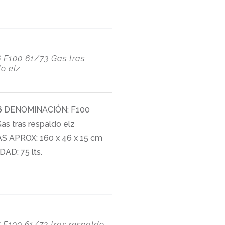
6
F100 61/73 Gas tras
o elz
6
DENOMINACIÓN: F100
as tras respaldo elz
S APROX: 160 x 46 x 15 cm
AD: 75 lts.
7
F100 61/73 tras respaldo