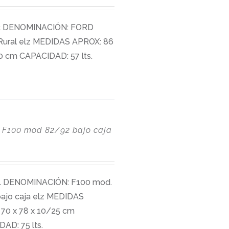
2
DENOMINACIÓN: FORD
Rural elz MEDIDAS APROX: 86
30 cm CAPACIDAD: 57 lts.
F100 mod 82/92 bajo caja
4
DENOMINACIÓN: F100 mod.
ajo caja elz MEDIDAS
70 x 78 x 10/25 cm
AD: 75 lts.