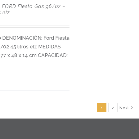
0
FORD Fiesta Gas 96/02 –
s elz
0
DENOMINACIÓN: Ford Fiesta
/02 45 litros elz MEDIDAS
77 x 48 x 14 cm CAPACIDAD:
1
2
Next