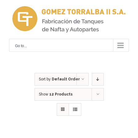
Skip
to
content
Go to...
Sort by
Default Order
Show
12 Products