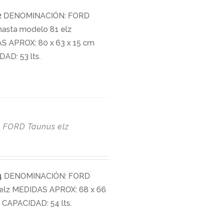
2
DENOMINACIÓN: FORD
hasta modelo 81 elz
S APROX: 80 x 63 x 15 cm
AD: 53 lts.
4
FORD Taunus elz
4
DENOMINACIÓN: FORD
elz MEDIDAS APROX: 68 x 66
 CAPACIDAD: 54 lts.