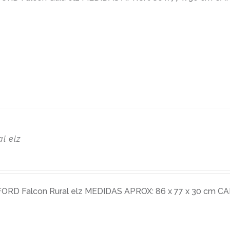
l elz
D Falcon Rural elz MEDIDAS APROX: 86 x 77 x 30 cm CAP