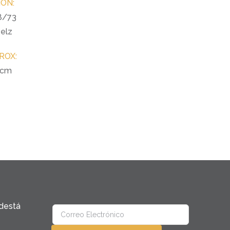
ÓN:
8/73
 elz
ROX:
 cm
destá