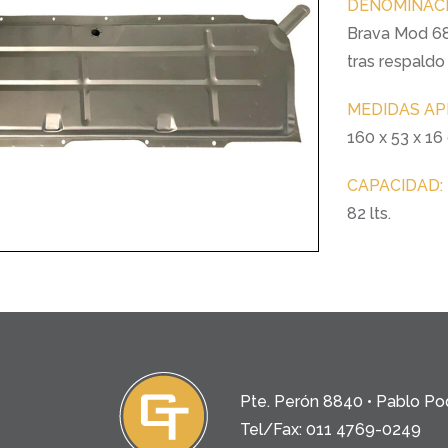
DENOMINACI
Brava Mod 6
tras respaldo
MEDIDAS AP
160 x 53 x 16
CAPACIDAD:
82 lts.
Pte. Perón 8840 • Pablo Po
Tel/Fax: 011 4769-0249